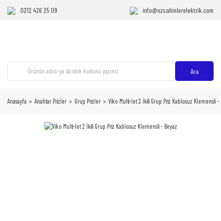
0212 426 25 09
info@ozsahinlerelektrik.com
Ara
Anasayfa
Anahtar Prizler
Grup Prizler
Viko Multi-let 2 İkili Grup Priz Kablosuz Klemensli -