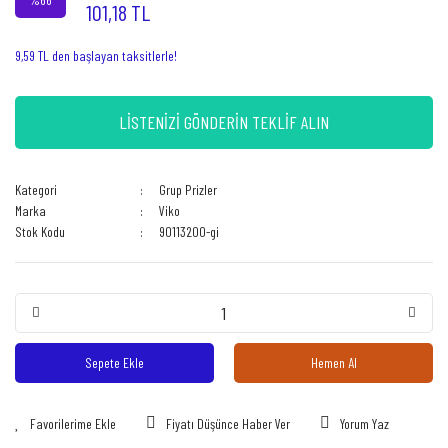
101,18 TL
9,59 TL den başlayan taksitlerle!
LİSTENİZİ GÖNDERİN TEKLİF ALIN
Kategori
Grup Prizler
Marka
Viko
Stok Kodu
90113200-gi
Sepete Ekle
Hemen Al
Fiyatı Düşünce Haber Ver
Yorum Yaz