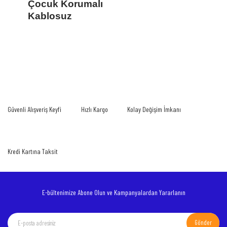
Çocuk Korumalı
Kablosuz
Bu ürünün fiyat bilgisi, resim, ürün açıklamalarında ve diğer konularda yetersiz
gördüğünüz noktaları öneri formunu kullanarak tarafımıza iletebilirsiniz.
Bu ürüne ilk yorumu siz yapın!
Görüş ve önerileriniz için teşekkür ederiz.
Yorum Yaz
Ürün resmi kalitesiz, bozuk veya görüntülenemiyor.
Güvenli Alışveriş Keyfi
Hızlı Kargo
Kolay Değişim İmkanı
Ürün açıklamasında eksik bilgiler bulunuyor.
Ürün bilgilerinde hatalar bulunuyor.
Ürün fiyatı diğer sitelerden daha pahalı.
Kredi Kartına Taksit
Bu ürüne benzer farklı alternatifler olmalı.
E-bültenimize Abone Olun ve Kampanyalardan Yararlanın
Gönder
Gönder