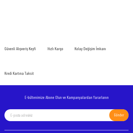
Bu ürünün fiyat bilgisi, resim, ürün açıklamalarında ve diğer konularda yetersiz
gördüğünüz noktaları öneri formunu kullanarak tarafımıza iletebilirsiniz.
Bu ürüne ilk yorumu siz yapın!
Görüş ve önerileriniz için teşekkür ederiz.
Yorum Yaz
Ürün resmi kalitesiz, bozuk veya görüntülenemiyor.
Güvenli Alışveriş Keyfi
Hızlı Kargo
Kolay Değişim İmkanı
Ürün açıklamasında eksik bilgiler bulunuyor.
Ürün bilgilerinde hatalar bulunuyor.
Ürün fiyatı diğer sitelerden daha pahalı.
Kredi Kartına Taksit
Bu ürüne benzer farklı alternatifler olmalı.
E-bültenimize Abone Olun ve Kampanyalardan Yararlanın
Gönder
Gönder