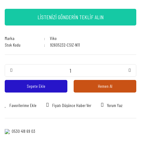
LİSTENİZİ GÖNDERİN TEKLİF ALIN
Marka
Viko
Stok Kodu
92605232-CSIZ-N11
Sepete Ekle
Hemen Al
Fiyatı Düşünce Haber Ver
Yorum Yaz
0530 418 69 03‎‎