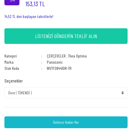
153,13 TL
14,52 TL den başlayan taksitlerle!
LİSTENİZİ GÖNDERİN TEKLİF ALIN
Kategori
ÇERÇEVELER
,
Thea Optima
Marka
Panasonic
Stok Kodu
WVTF08441DR-TR
Seçenekler
Gelince Haber Ver