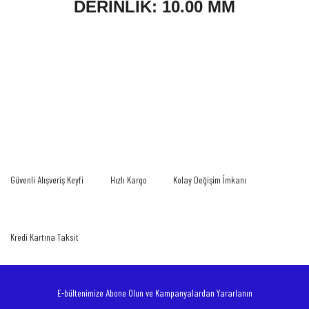
DERİNLİK: 10.00 MM
Bu ürünün fiyat bilgisi, resim, ürün açıklamalarında ve diğer konularda yetersiz
gördüğünüz noktaları öneri formunu kullanarak tarafımıza iletebilirsiniz.
Bu ürüne ilk yorumu siz yapın!
Görüş ve önerileriniz için teşekkür ederiz.
Yorum Yaz
Ürün resmi kalitesiz, bozuk veya görüntülenemiyor.
Güvenli Alışveriş Keyfi
Hızlı Kargo
Kolay Değişim İmkanı
Ürün açıklamasında eksik bilgiler bulunuyor.
Ürün bilgilerinde hatalar bulunuyor.
Ürün fiyatı diğer sitelerden daha pahalı.
Kredi Kartına Taksit
Bu ürüne benzer farklı alternatifler olmalı.
E-bültenimize Abone Olun ve Kampanyalardan Yararlanın