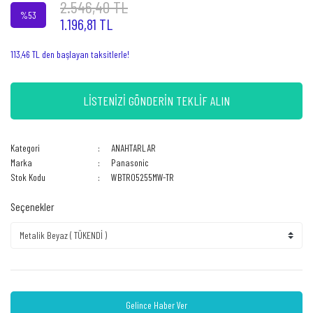
2.546,40 TL
%53
1.196,81 TL
113,46 TL den başlayan taksitlerle!
LİSTENİZİ GÖNDERİN TEKLİF ALIN
Kategori
ANAHTARLAR
Marka
Panasonic
Stok Kodu
WBTR05255MW-TR
Seçenekler
Gelince Haber Ver