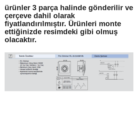
ürünler 3 parça halinde gönderilir ve
çerçeve dahil olarak
fiyatlandırılmıştır. Ürünleri monte
ettiğinizde resimdeki gibi olmuş
olacaktır.
Bu ürünün fiyat bilgisi, resim, ürün açıklamalarında ve diğer konularda yetersiz
gördüğünüz noktaları öneri formunu kullanarak tarafımıza iletebilirsiniz.
Bu ürüne ilk yorumu siz yapın!
Görüş ve önerileriniz için teşekkür ederiz.
Yorum Yaz
Ürün resmi kalitesiz, bozuk veya görüntülenemiyor.