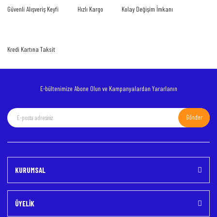
Güvenli Alışveriş Keyfi
Hızlı Kargo
Kolay Değişim İmkanı
Ürün açıklamasında eksik bilgiler bulunuyor.
Ürün bilgilerinde hatalar bulunuyor.
Ürün fiyatı diğer sitelerden daha pahalı.
Kredi Kartına Taksit
Bu ürüne benzer farklı alternatifler olmalı.
E-bültenimize Abone Olun ve Kampanyalardan Yararlanın
Gönder
Gönder
KURUMSAL
ÜYELİK