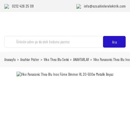
0212 426 25 09
info@ozsahinlerelektrik.com
Ara
Anasayfa
Anahtar Prizler
Viko Thea Blu Serisi
ANAHTARLAR
Viko Panasonic Thea Blu I