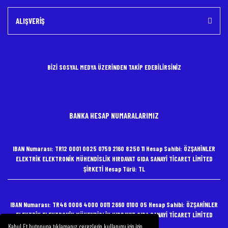
ALIŞVERİŞ
BİZİ SOSYAL MEDYA ÜZERİNDEN TAKİP EDEBİLİRSİNİZ
BANKA HESAP NUMARALARIMIZ
IBAN Numarası: TR12 0001 0025 0759 2160 8250 11 Hesap Sahibi: ÖZŞAHİNLER
ELEKTRİK ELEKTRONİK MÜHENDİSLİK HIRDAVAT GIDA SANAYİ TİCARET LİMİTED
ŞİRKETİ Hesap Türü: TL
IBAN Numarası: TR46 0006 4000 0011 2660 0100 05 Hesap Sahibi: ÖZŞAHİNLER
ELEKTRİK ELEKTRONİK MÜHENDİSLİK HIRDAVAT GIDA SANAYİ TİCARET LİMİTED
ŞİRKETİ Hesap Türü: TL
Kabul Et butonuna tıklamanız çerezlerin kullanımı için izin