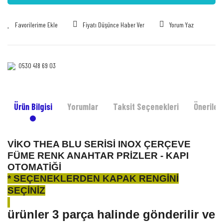
Fiyatı Düşünce Haber Ver
Yorum Yaz
0530 418 69 03‎‎
Ürün Bilgisi
Yorumlar
Taksit Seçenekleri
Önerileri
VİKO THEA BLU SERİSİ INOX ÇERÇEVE
FÜME RENK ANAHTAR PRİZLER - KAPI
OTOMATİĞİ
* SEÇENEKLERDEN KAPAK RENGİNİ
SEÇİNİZ
ürünler 3 parça halinde gönderilir ve