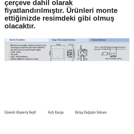
çerçeve dahil olarak
fiyatlandırılmıştır. Ürünleri monte
ettiğinizde resimdeki gibi olmuş
olacaktır.
Bu ürünün fiyat bilgisi, resim, ürün açıklamalarında ve diğer konularda yetersiz
gördüğünüz noktaları öneri formunu kullanarak tarafımıza iletebilirsiniz.
Bu ürüne ilk yorumu siz yapın!
Görüş ve önerileriniz için teşekkür ederiz.
Yorum Yaz
Ürün resmi kalitesiz, bozuk veya görüntülenemiyor.
Güvenli Alışveriş Keyfi
Hızlı Kargo
Kolay Değişim İmkanı
Ürün açıklamasında eksik bilgiler bulunuyor.
Ürün bilgilerinde hatalar bulunuyor.
Ürün fiyatı diğer sitelerden daha pahalı.