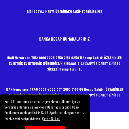
BİZİ SOSYAL MEDYA ÜZERİNDEN TAKİP EDEBİLİRSİNİZ
BANKA HESAP NUMARALARIMIZ
IBAN Numarası: TR12 0001 0025 0759 2160 8250 11 Hesap Sahibi: ÖZŞAHİNLER
ELEKTRİK ELEKTRONİK MÜHENDİSLİK HIRDAVAT GIDA SANAYİ TİCARET LİMİTED
ŞİRKETİ Hesap Türü: TL
IBAN Numarası: TR46 0006 4000 0011 2660 0100 05 Hesap Sahibi: ÖZŞAHİNLER
ELEKTRİK ELEKTRONİK MÜHENDİSLİK HIRDAVAT GIDA SANAYİ TİCARET LİMİTED
ŞİRKETİ Hesap Türü: TL
Kabul Et butonuna tıklamanız çerezlerin kullanımı için izin
verdiğiniz anlamına gelmektedir. Daha fazla bilgi için Gizlilik
Politikamızı inceleyebilirsiniz. Gizlilik Ayarlarına tıklayarak çerez
tercihlerinizi değiştirebilirsiniz.
Çerez Bildirimi
Copyright 2020 Özşahinler Elektrik