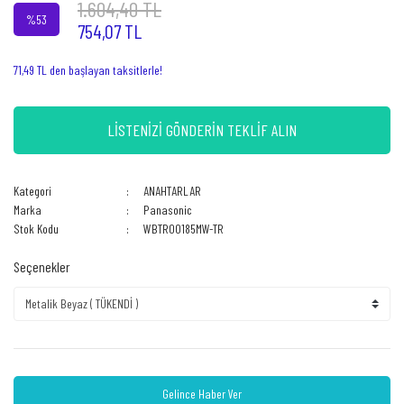
1.604,40 TL
%53
754,07 TL
71,49 TL den başlayan taksitlerle!
LİSTENİZİ GÖNDERİN TEKLİF ALIN
Kategori
ANAHTARLAR
Marka
Panasonic
Stok Kodu
WBTR00185MW-TR
Seçenekler
Gelince Haber Ver