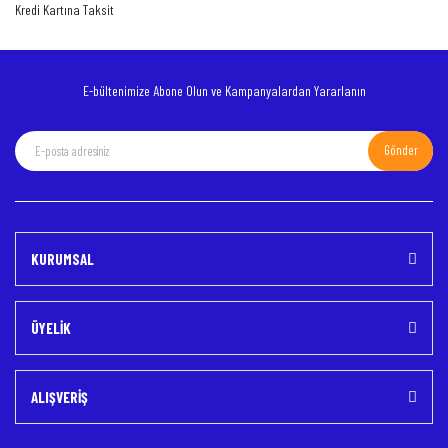
Kredi Kartına Taksit
Bu ürüne benzer farklı alternatifler olmalı.
E-bültenimize Abone Olun ve Kampanyalardan Yararlanın
Gönder
Gönder
KURUMSAL
ÜYELİK
ALIŞVERİŞ