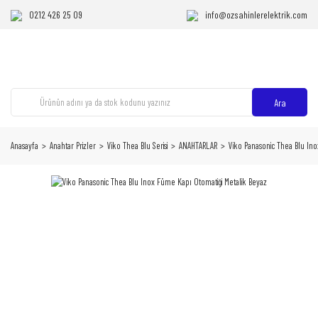
0212 426 25 09
info@ozsahinlerelektrik.com
Ara
Anasayfa
Anahtar Prizler
Viko Thea Blu Serisi
ANAHTARLAR
Viko Panasonic Thea Blu Ino