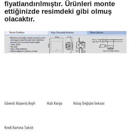
fiyatlandırılmıştır. Ürünleri monte
ettiğinizde resimdeki gibi olmuş
olacaktır.
Bu ürünün fiyat bilgisi, resim, ürün açıklamalarında ve diğer konularda yetersiz
gördüğünüz noktaları öneri formunu kullanarak tarafımıza iletebilirsiniz.
Bu ürüne ilk yorumu siz yapın!
Görüş ve önerileriniz için teşekkür ederiz.
Yorum Yaz
Ürün resmi kalitesiz, bozuk veya görüntülenemiyor.
Güvenli Alışveriş Keyfi
Hızlı Kargo
Kolay Değişim İmkanı
Ürün açıklamasında eksik bilgiler bulunuyor.
Ürün bilgilerinde hatalar bulunuyor.
Ürün fiyatı diğer sitelerden daha pahalı.
Kredi Kartına Taksit