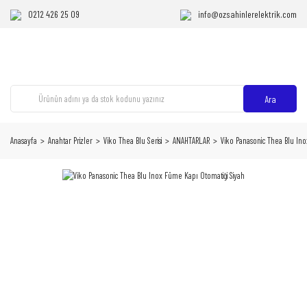
0212 426 25 09
info@ozsahinlerelektrik.com
Ara
Anasayfa
Anahtar Prizler
Viko Thea Blu Serisi
ANAHTARLAR
Viko Panasonic Thea Blu Ino