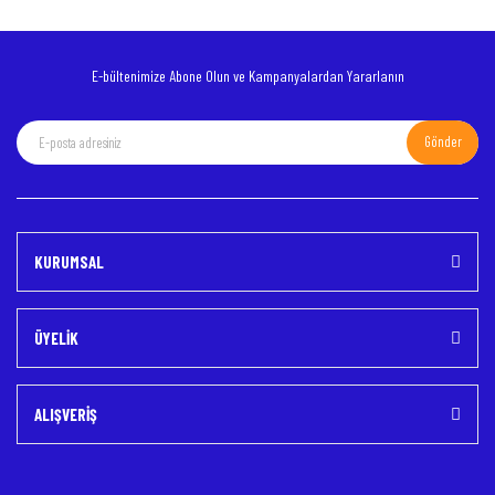
Bu ürüne benzer farklı alternatifler olmalı.
E-bültenimize Abone Olun ve Kampanyalardan Yararlanın
Gönder
Gönder
KURUMSAL
ÜYELİK
ALIŞVERİŞ