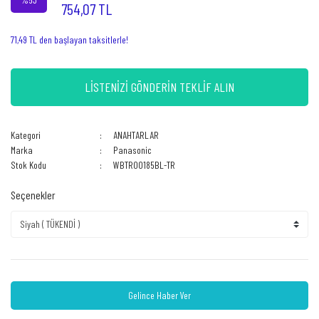
754,07 TL
71,49 TL den başlayan taksitlerle!
LİSTENİZİ GÖNDERİN TEKLİF ALIN
Kategori
ANAHTARLAR
Marka
Panasonic
Stok Kodu
WBTR00185BL-TR
Seçenekler
Gelince Haber Ver