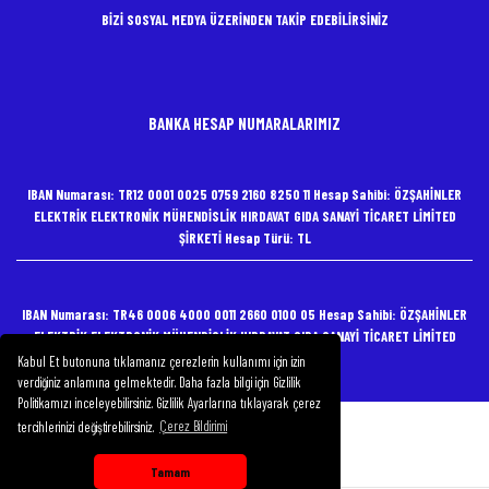
BİZİ SOSYAL MEDYA ÜZERİNDEN TAKİP EDEBİLİRSİNİZ
BANKA HESAP NUMARALARIMIZ
IBAN Numarası: TR12 0001 0025 0759 2160 8250 11 Hesap Sahibi: ÖZŞAHİNLER
ELEKTRİK ELEKTRONİK MÜHENDİSLİK HIRDAVAT GIDA SANAYİ TİCARET LİMİTED
ŞİRKETİ Hesap Türü: TL
IBAN Numarası: TR46 0006 4000 0011 2660 0100 05 Hesap Sahibi: ÖZŞAHİNLER
ELEKTRİK ELEKTRONİK MÜHENDİSLİK HIRDAVAT GIDA SANAYİ TİCARET LİMİTED
ŞİRKETİ Hesap Türü: TL
Kabul Et butonuna tıklamanız çerezlerin kullanımı için izin
verdiğiniz anlamına gelmektedir. Daha fazla bilgi için Gizlilik
Politikamızı inceleyebilirsiniz. Gizlilik Ayarlarına tıklayarak çerez
tercihlerinizi değiştirebilirsiniz.
Çerez Bildirimi
Copyright 2020 Özşahinler Elektrik
Tamam
Whatsapp Destek Hattı