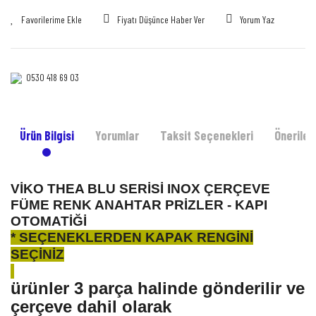
Fiyatı Düşünce Haber Ver
Yorum Yaz
0530 418 69 03‎‎
Ürün Bilgisi
Yorumlar
Taksit Seçenekleri
Önerileri
VİKO THEA BLU SERİSİ INOX ÇERÇEVE
FÜME RENK ANAHTAR PRİZLER - KAPI
OTOMATİĞİ
* SEÇENEKLERDEN KAPAK RENGİNİ
SEÇİNİZ
ürünler 3 parça halinde gönderilir ve
çerçeve dahil olarak