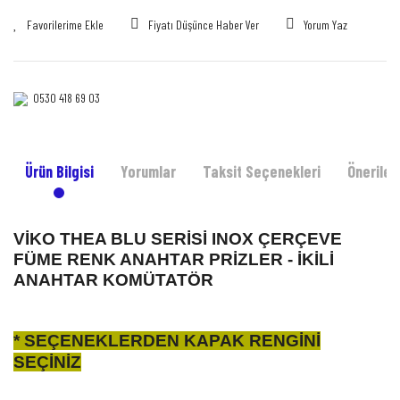
Fiyatı Düşünce Haber Ver
Yorum Yaz
0530 418 69 03‎‎
Ürün Bilgisi
Yorumlar
Taksit Seçenekleri
Önerileri
VİKO THEA BLU SERİSİ INOX ÇERÇEVE
FÜME RENK ANAHTAR PRİZLER - İKİLİ
ANAHTAR KOMÜTATÖR
* SEÇENEKLERDEN KAPAK RENGİNİ
SEÇİNİZ