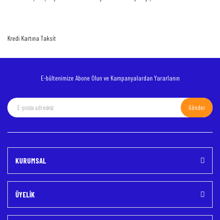
Ürün bilgilerinde hatalar bulunuyor.
Ürün fiyatı diğer sitelerden daha pahalı.
Kredi Kartına Taksit
Bu ürüne benzer farklı alternatifler olmalı.
E-bültenimize Abone Olun ve Kampanyalardan Yararlanın
Gönder
Gönder
KURUMSAL
ÜYELİK