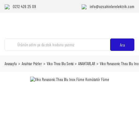
0212 426 25 09
info@ozsahinlerelektrik.com
Ara
Anasayfa
Anahtar Prizler
Viko Thea Blu Serisi
ANAHTARLAR
Viko Panasonic Thea Blu I