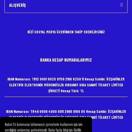
ALIŞVERİŞ
BİZİ SOSYAL MEDYA ÜZERİNDEN TAKİP EDEBİLİRSİNİZ
BANKA HESAP NUMARALARIMIZ
IBAN Numarası: TR12 0001 0025 0759 2160 8250 11 Hesap Sahibi: ÖZŞAHİNLER
ELEKTRİK ELEKTRONİK MÜHENDİSLİK HIRDAVAT GIDA SANAYİ TİCARET LİMİTED
ŞİRKETİ Hesap Türü: TL
IBAN Numarası: TR46 0006 4000 0011 2660 0100 05 Hesap Sahibi: ÖZŞAHİNLER
ELEKTRİK ELEKTRONİK MÜHENDİSLİK HIRDAVAT GIDA SANAYİ TİCARET LİMİTED
ŞİRKETİ Hesap Türü: TL
Kabul Et butonuna tıklamanız çerezlerin kullanımı için izin
verdiğiniz anlamına gelmektedir. Daha fazla bilgi için Gizlilik