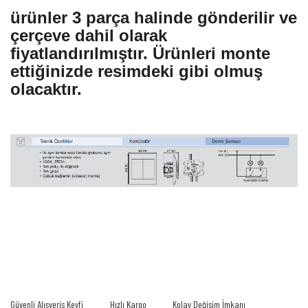
ürünler 3 parça halinde gönderilir ve
çerçeve dahil olarak
fiyatlandırılmıştır. Ürünleri monte
ettiğinizde resimdeki gibi olmuş
olacaktır.
Bu ürünün fiyat bilgisi, resim, ürün açıklamalarında ve diğer konularda yetersiz
gördüğünüz noktaları öneri formunu kullanarak tarafımıza iletebilirsiniz.
Bu ürüne ilk yorumu siz yapın!
Görüş ve önerileriniz için teşekkür ederiz.
Yorum Yaz
Ürün resmi kalitesiz, bozuk veya görüntülenemiyor.
Güvenli Alışveriş Keyfi
Hızlı Kargo
Kolay Değişim İmkanı
Ürün açıklamasında eksik bilgiler bulunuyor.