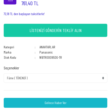
761,40 TL
72,18 TL den başlayan taksitlerle!
LİSTENİZİ GÖNDERİN TEKLİF ALIN
Kategori
ANAHTARLAR
Marka
Panasonic
Stok Kodu
WBTR00095DG-TR
Seçenekler
Gelince Haber Ver