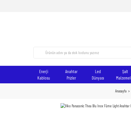
Enerji
Anahtar
Led
Şalt
Kablosu
Prizler
Dünyası
Malzemel
Anasayfa