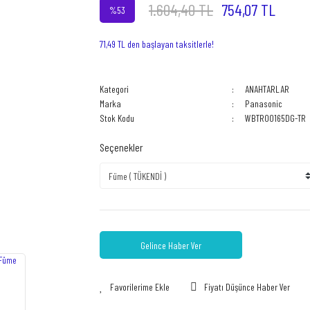
1.604,40 TL
754,07 TL
%53
71,49 TL den başlayan taksitlerle!
Kategori
ANAHTARLAR
Marka
Panasonic
Stok Kodu
WBTR00165DG-TR
Seçenekler
Gelince Haber Ver
Fiyatı Düşünce Haber Ver