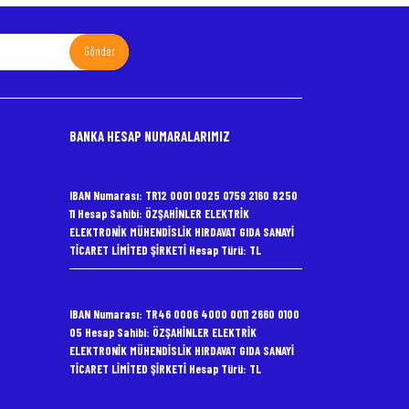
Gönder
BANKA HESAP NUMARALARIMIZ
IBAN Numarası: TR12 0001 0025 0759 2160 8250
11 Hesap Sahibi: ÖZŞAHİNLER ELEKTRİK
ELEKTRONİK MÜHENDİSLİK HIRDAVAT GIDA SANAYİ
TİCARET LİMİTED ŞİRKETİ Hesap Türü: TL
IBAN Numarası: TR46 0006 4000 0011 2660 0100
05 Hesap Sahibi: ÖZŞAHİNLER ELEKTRİK
ELEKTRONİK MÜHENDİSLİK HIRDAVAT GIDA SANAYİ
TİCARET LİMİTED ŞİRKETİ Hesap Türü: TL