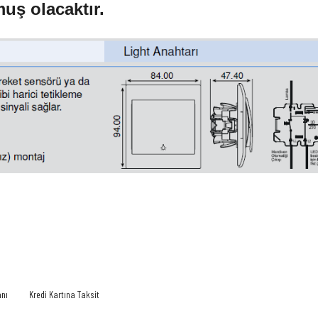
muş olacaktır.
 yetersiz gördüğünüz noktaları öneri formunu kullanarak tarafımıza iletebilirsiniz.
Bu ürüne ilk yorumu siz yapın!
Yorum Yaz
anı
Kredi Kartına Taksit