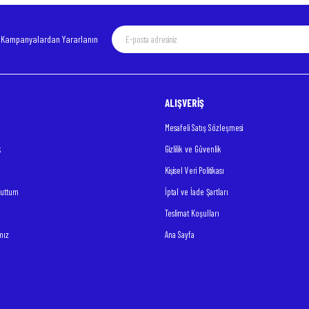
e Kampanyalardan Yararlanın
ALIŞVERİŞ
Gönder
Mesafeli Satış Sözleşmesi
k
Gizlilik ve Güvenlik
Kişisel Veri Politikası
nuttum
İptal ve İade Şartları
Teslimat Koşulları
mız
Ana Sayfa