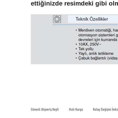
ettiğinizde resimdeki gibi ol
Bu ürünün fiyat bilgisi, resim, ürün açıklamalarında ve diğer konularda
Görüş ve önerileriniz için teşekkür ederiz.
Ürün resmi kalitesiz, bozuk veya görüntülenemiyor.
Ürün açıklamasında eksik bilgiler bulunuyor.
Güvenli Alışveriş Keyfi
Hızlı Kargo
Kolay Değişim İmk
Ürün bilgilerinde hatalar bulunuyor.