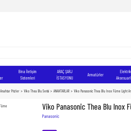
Bina İletişim
ARAÇ ŞARJ
Elektrik
Armatürler
er
Sistemleri
İSTASYONU
Aksesuarl
Anahtar Prizler
Viko Thea Blu Serisi
ANAHTARLAR
Viko Panasonic Thea Blu Inox Füme Light 
Viko Panasonic Thea Blu Inox 
Panasonic