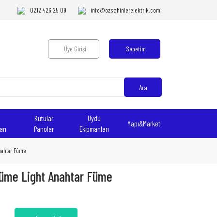
0212 426 25 09
info@ozsahinlerelektrik.com
Üye Girişi
Sepetim
Ara
Kutular
Uydu
Yapı&Market
arı
Panolar
Ekipmanları
Anahtar Füme
Füme Light Anahtar Füme