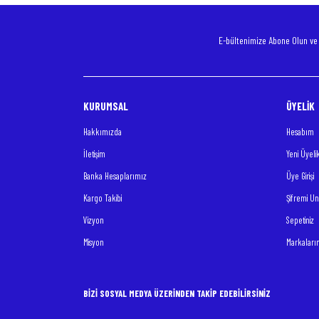
Ürün fiyatı diğer sitelerden daha pahalı.
Bu ürüne benzer farklı alternatifler olmalı.
E-bültenimize Abone Olun v
KURUMSAL
ÜYELİK
Hakkımızda
Hesabım
İletişim
Yeni Üyeli
Banka Hesaplarımız
Üye Girişi
Kargo Takibi
Şifremi U
Vizyon
Sepetiniz
Misyon
Markaları
BİZİ SOSYAL MEDYA ÜZERİNDEN TAKİP EDEBİLİRSİNİZ