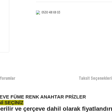
0530 418 69 03‎‎
Yorumlar
Taksit Seçenekleri
RÇEVE FÜME RENK ANAHTAR PRİZLER
İ SEÇİNİZ
ilir ve çerçeve dahil olarak fiyatlandır