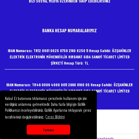
BİZİ SOSYAL MEDYA ÜZERİNDEN TAKİP EDEBİLİRSİNİZ
BANKA HESAP NUMARALARIMIZ
IBAN Numarası: TR12 0001 0025 0759 2160 8250 11 Hesap Sahibi: ÖZŞAHİNLER
ELEKTRİK ELEKTRONİK MÜHENDİSLİK HIRDAVAT GIDA SANAYİ TİCARET LİMİTED
ŞİRKETİ Hesap Türü: TL
IBAN Numarası: TR46 0006 4000 0011 2660 0100 05 Hesap Sahibi: ÖZŞAHİNLER
ELEKTRİK ELEKTRONİK MÜHENDİSLİK HIRDAVAT GIDA SANAYİ TİCARET LİMİTED
ŞİRKETİ Hesap Türü: TL
Kabul Et butonuna tıklamanız çerezlerin kullanımı için izin
verdiğiniz anlamına gelmektedir. Daha fazla bilgi için Gizlilik
Politikamızı inceleyebilirsiniz. Gizlilik Ayarlarına tıklayarak çerez
tercihlerinizi değiştirebilirsiniz.
Çerez Bildirimi
Copyright 2020 Özşahinler Elektrik
Tamam
Whatsapp Destek Hattı
ile
ideasoft
e-