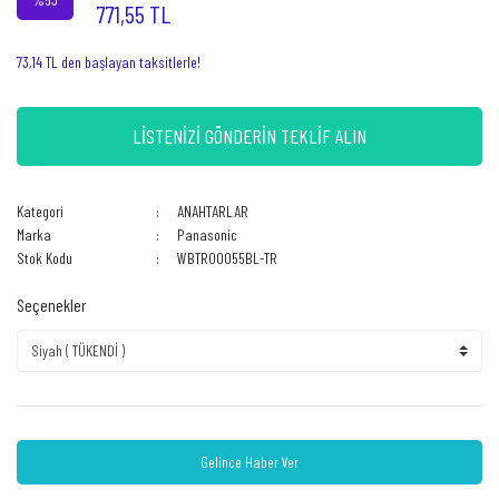
771,55 TL
73,14 TL den başlayan taksitlerle!
LİSTENİZİ GÖNDERİN TEKLİF ALIN
Kategori
ANAHTARLAR
Marka
Panasonic
Stok Kodu
WBTR00055BL-TR
Seçenekler
Gelince Haber Ver