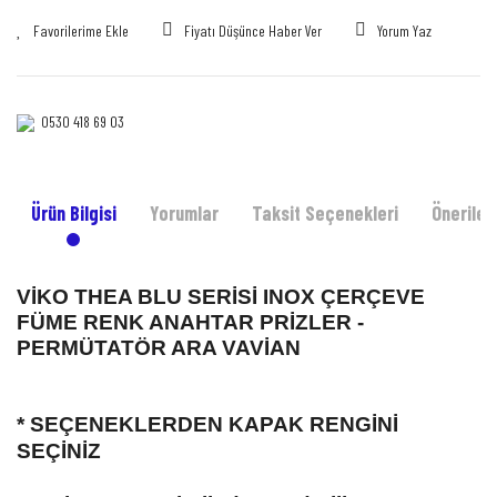
Fiyatı Düşünce Haber Ver
Yorum Yaz
0530 418 69 03‎‎
Ürün Bilgisi
Yorumlar
Taksit Seçenekleri
Önerileri
VİKO THEA BLU SERİSİ INOX ÇERÇEVE
FÜME RENK ANAHTAR PRİZLER -
PERMÜTATÖR ARA VAVİAN
* SEÇENEKLERDEN KAPAK RENGİNİ
SEÇİNİZ