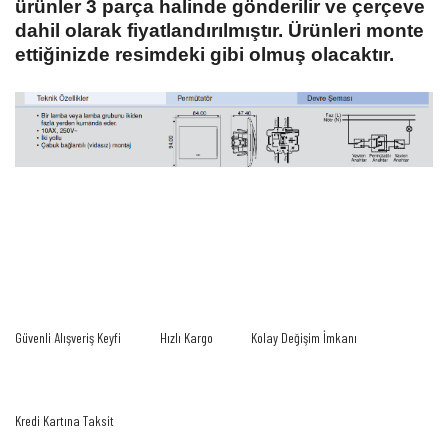
ürünler 3 parça halinde gönderilir ve çerçeve
dahil olarak fiyatlandırılmıştır. Ürünleri monte
ettiğinizde resimdeki gibi olmuş olacaktır.
Bu ürünün fiyat bilgisi, resim, ürün açıklamalarında ve diğer konularda yetersiz
gördüğünüz noktaları öneri formunu kullanarak tarafımıza iletebilirsiniz.
Bu ürüne ilk yorumu siz yapın!
Görüş ve önerileriniz için teşekkür ederiz.
Yorum Yaz
Ürün resmi kalitesiz, bozuk veya görüntülenemiyor.
Güvenli Alışveriş Keyfi
Hızlı Kargo
Kolay Değişim İmkanı
Ürün açıklamasında eksik bilgiler bulunuyor.
Ürün bilgilerinde hatalar bulunuyor.
Ürün fiyatı diğer sitelerden daha pahalı.
Kredi Kartına Taksit
Bu ürüne benzer farklı alternatifler olmalı.