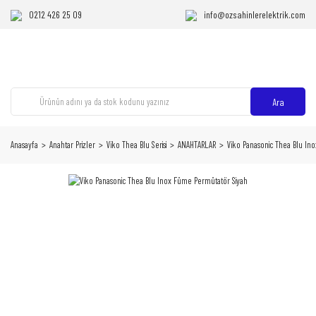
0212 426 25 09
info@ozsahinlerelektrik.com
Ara
Anasayfa
Anahtar Prizler
Viko Thea Blu Serisi
ANAHTARLAR
Viko Panasonic Thea Blu In