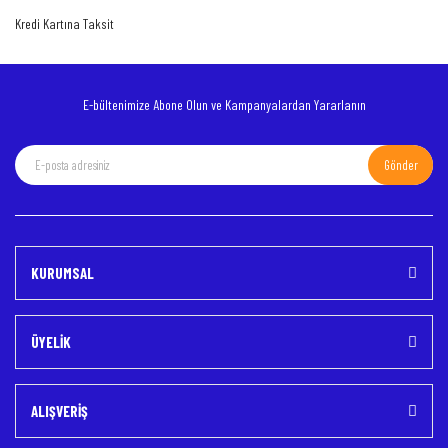
Ürün fiyatı diğer sitelerden daha pahalı.
Kredi Kartına Taksit
Bu ürüne benzer farklı alternatifler olmalı.
E-bültenimize Abone Olun ve Kampanyalardan Yararlanın
Gönder
Gönder
KURUMSAL
ÜYELİK
ALIŞVERİŞ