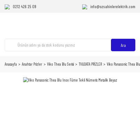
0212 426 25 09
info@ozsahinlerelektrik.com
Ara
Anasayfa
Anahtar Prizler
Viko Thea Blu Serisi
TV&DATA PRİZLER
Viko Panasonic Thea Bl