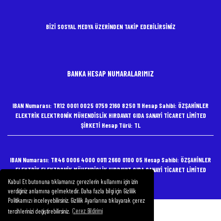
BİZİ SOSYAL MEDYA ÜZERİNDEN TAKİP EDEBİLİRSİNİZ
BANKA HESAP NUMARALARIMIZ
IBAN Numarası: TR12 0001 0025 0759 2160 8250 11 Hesap Sahibi: ÖZŞAHİNLER
ELEKTRİK ELEKTRONİK MÜHENDİSLİK HIRDAVAT GIDA SANAYİ TİCARET LİMİTED
ŞİRKETİ Hesap Türü: TL
IBAN Numarası: TR46 0006 4000 0011 2660 0100 05 Hesap Sahibi: ÖZŞAHİNLER
ELEKTRİK ELEKTRONİK MÜHENDİSLİK HIRDAVAT GIDA SANAYİ TİCARET LİMİTED
ŞİRKETİ Hesap Türü: TL
Kabul Et butonuna tıklamanız çerezlerin kullanımı için izin
verdiğiniz anlamına gelmektedir. Daha fazla bilgi için Gizlilik
Politikamızı inceleyebilirsiniz. Gizlilik Ayarlarına tıklayarak çerez
tercihlerinizi değiştirebilirsiniz.
Çerez Bildirimi
Copyright 2020 Özşahinler Elektrik