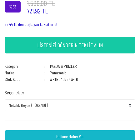
1.536,00 TL
%53
721,92 TL
68,44 TL den başlayan taksitlerle!
LİSTENİZİ GÖNDERİN TEKLİF ALIN
Kategori
TV&DATA PRİZLER
Marka
Panasonic
Stok Kodu
WBTR04025MW-TR
Seçenekler
Gelince Haber Ver