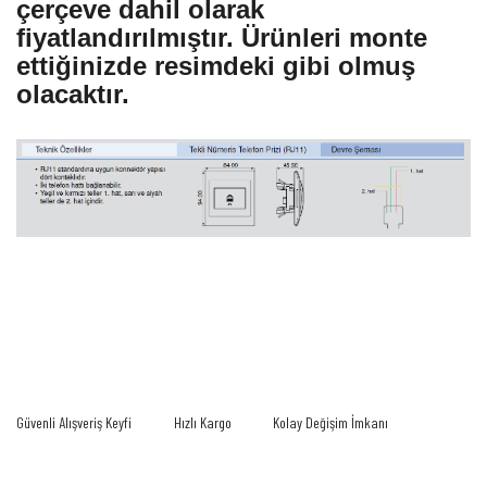
çerçeve dahil olarak
fiyatlandırılmıştır. Ürünleri monte
ettiğinizde resimdeki gibi olmuş
olacaktır.
Bu ürünün fiyat bilgisi, resim, ürün açıklamalarında ve diğer konularda yetersiz
gördüğünüz noktaları öneri formunu kullanarak tarafımıza iletebilirsiniz.
Bu ürüne ilk yorumu siz yapın!
Görüş ve önerileriniz için teşekkür ederiz.
Yorum Yaz
Ürün resmi kalitesiz, bozuk veya görüntülenemiyor.
Güvenli Alışveriş Keyfi
Hızlı Kargo
Kolay Değişim İmkanı
Ürün açıklamasında eksik bilgiler bulunuyor.
Ürün bilgilerinde hatalar bulunuyor.