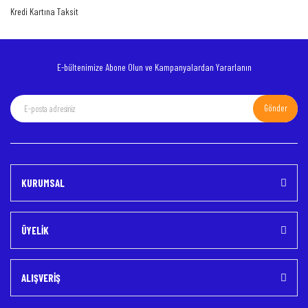
Kredi Kartına Taksit
Bu ürüne benzer farklı alternatifler olmalı.
E-bültenimize Abone Olun ve Kampanyalardan Yararlanın
Gönder
Gönder
KURUMSAL
ÜYELİK
ALIŞVERİŞ