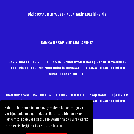
BİZİ SOSYAL MEDYA ÜZERİNDEN TAKİP EDEBİLİRSİNİZ
BANKA HESAP NUMARALARIMIZ
IBAN Numarası: TR12 0001 0025 0759 2160 8250 11 Hesap Sahibi: ÖZŞAHİNLER
ELEKTRİK ELEKTRONİK MÜHENDİSLİK HIRDAVAT GIDA SANAYİ TİCARET LİMİTED
ŞİRKETİ Hesap Türü: TL
IBAN Numarası: TR46 0006 4000 0011 2660 0100 05 Hesap Sahibi: ÖZŞAHİNLER
ELEKTRİK ELEKTRONİK MÜHENDİSLİK HIRDAVAT GIDA SANAYİ TİCARET LİMİTED
ŞİRKETİ Hesap Türü: TL
Kabul Et butonuna tıklamanız çerezlerin kullanımı için izin
verdiğiniz anlamına gelmektedir. Daha fazla bilgi için Gizlilik
Politikamızı inceleyebilirsiniz. Gizlilik Ayarlarına tıklayarak çerez
tercihlerinizi değiştirebilirsiniz.
Çerez Bildirimi
Copyright 2020 Özşahinler Elektrik