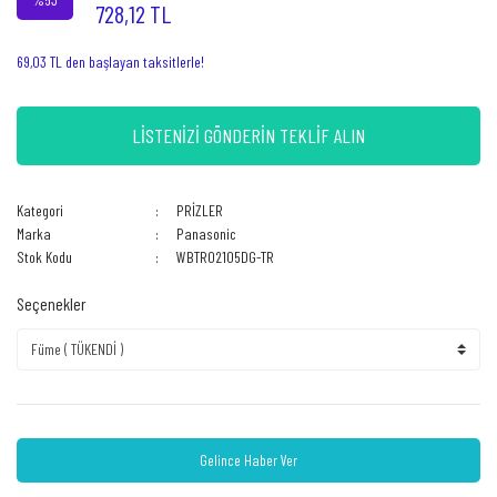
728,12 TL
69,03 TL den başlayan taksitlerle!
LİSTENİZİ GÖNDERİN TEKLİF ALIN
Kategori
PRİZLER
Marka
Panasonic
Stok Kodu
WBTR02105DG-TR
Seçenekler
Gelince Haber Ver