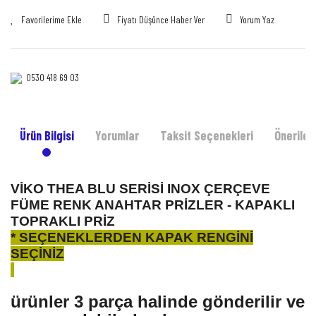
Fiyatı Düşünce Haber Ver
Yorum Yaz
0530 418 69 03‎‎
Ürün Bilgisi
Yorumlar
Taksit Seçenekleri
Önerileri
VİKO THEA BLU SERİSİ INOX ÇERÇEVE
FÜME RENK ANAHTAR PRİZLER - KAPAKLI
TOPRAKLI PRİZ
* SEÇENEKLERDEN KAPAK RENGİNİ
SEÇİNİZ
ürünler 3 parça halinde gönderilir ve