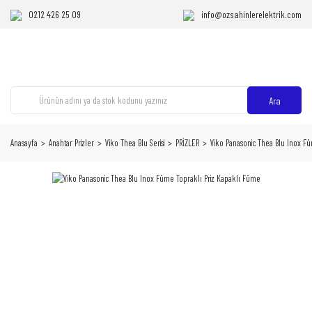
0212 426 25 09
info@ozsahinlerelektrik.com
Ara
Anasayfa
Anahtar Prizler
Viko Thea Blu Serisi
PRİZLER
Viko Panasonic Thea Blu Inox F