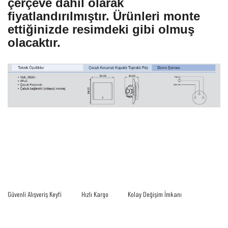
çerçeve dahil olarak
fiyatlandırılmıştır. Ürünleri monte
ettiğinizde resimdeki gibi olmuş
olacaktır.
Bu ürünün fiyat bilgisi, resim, ürün açıklamalarında ve diğer konularda yetersiz
gördüğünüz noktaları öneri formunu kullanarak tarafımıza iletebilirsiniz.
Bu ürüne ilk yorumu siz yapın!
Görüş ve önerileriniz için teşekkür ederiz.
Yorum Yaz
Ürün resmi kalitesiz, bozuk veya görüntülenemiyor.
Güvenli Alışveriş Keyfi
Hızlı Kargo
Kolay Değişim İmkanı
Ürün açıklamasında eksik bilgiler bulunuyor.
Ürün bilgilerinde hatalar bulunuyor.
Ürün fiyatı diğer sitelerden daha pahalı.