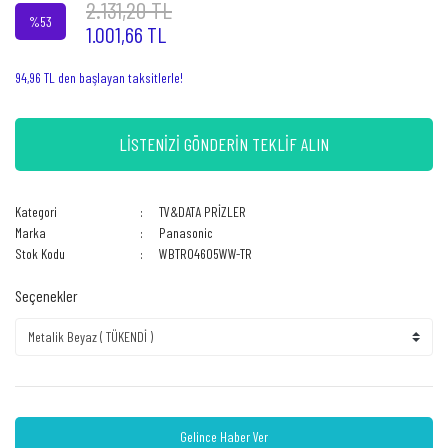
2.131,20 TL
%53
1.001,66 TL
94,96 TL den başlayan taksitlerle!
LİSTENİZİ GÖNDERİN TEKLİF ALIN
Kategori
TV&DATA PRİZLER
Marka
Panasonic
Stok Kodu
WBTR04605WW-TR
Seçenekler
Gelince Haber Ver