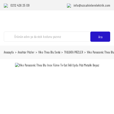
0212 426 25 09
info@ozsahinlerelektrik.com
Ara
Anasayfa
Anahtar Prizler
Viko Thea Blu Serisi
TV&DATA PRİZLER
Viko Panasonic Thea Blu