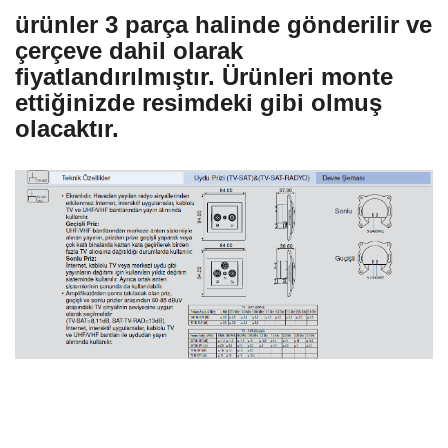
ürünler 3 parça halinde gönderilir ve
çerçeve dahil olarak
fiyatlandırılmıştır. Ürünleri monte
ettiğinizde resimdeki gibi olmuş
olacaktır.
Bu ürünün fiyat bilgisi, resim, ürün açıklamalarında ve diğer konularda yetersiz
gördüğünüz noktaları öneri formunu kullanarak tarafımıza iletebilirsiniz.
Bu ürüne ilk yorumu siz yapın!
Görüş ve önerileriniz için teşekkür ederiz.