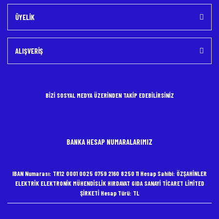
ÜYELİK
ALIŞVERİŞ
BİZİ SOSYAL MEDYA ÜZERİNDEN TAKİP EDEBİLİRSİNİZ
BANKA HESAP NUMARALARIMIZ
IBAN Numarası: TR12 0001 0025 0759 2160 8250 11 Hesap Sahibi: ÖZŞAHİNLER
ELEKTRİK ELEKTRONİK MÜHENDİSLİK HIRDAVAT GIDA SANAYİ TİCARET LİMİTED
ŞİRKETİ Hesap Türü: TL