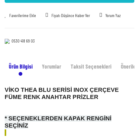
Fiyatı Düşünce Haber Ver
Yorum Yaz
0530 418 69 03‎‎
Ürün Bilgisi
Yorumlar
Taksit Seçenekleri
Önerileri
VİKO THEA BLU SERİSİ INOX ÇERÇEVE
FÜME RENK ANAHTAR PRİZLER
* SEÇENEKLERDEN KAPAK RENGİNİ
SEÇİNİZ