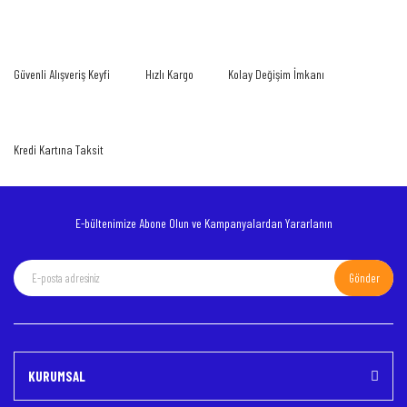
Yorum Yaz
Ürün resmi kalitesiz, bozuk veya görüntülenemiyor.
Güvenli Alışveriş Keyfi
Hızlı Kargo
Kolay Değişim İmkanı
Ürün açıklamasında eksik bilgiler bulunuyor.
Ürün bilgilerinde hatalar bulunuyor.
Ürün fiyatı diğer sitelerden daha pahalı.
Kredi Kartına Taksit
Bu ürüne benzer farklı alternatifler olmalı.
E-bültenimize Abone Olun ve Kampanyalardan Yararlanın
Gönder
Gönder
KURUMSAL