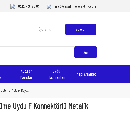
0212 426 25 09
info@ozsahinlerelektrik.com
Üye Girişi
Sepetim
Ara
Kutular
Uydu
Yapı&Market
arı
Panolar
Ekipmanları
ektörlü Metalik Beyaz
üme Uydu F Konnektörlü Metalik