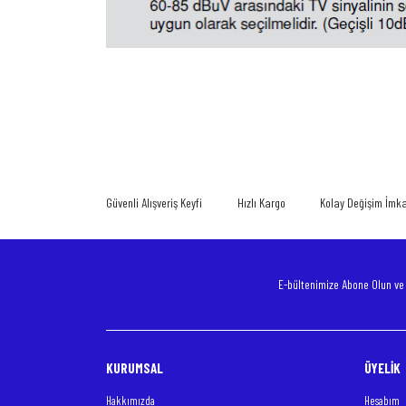
Bu ürünün fiyat bilgisi, resim, ürün açıklamalarında ve diğer konularda
Görüş ve önerileriniz için teşekkür ederiz.
Ürün resmi kalitesiz, bozuk veya görüntülenemiyor.
Ürün açıklamasında eksik bilgiler bulunuyor.
Güvenli Alışveriş Keyfi
Hızlı Kargo
Kolay Değişim İmk
Ürün bilgilerinde hatalar bulunuyor.
Ürün fiyatı diğer sitelerden daha pahalı.
Bu ürüne benzer farklı alternatifler olmalı.
E-bültenimize Abone Olun v
KURUMSAL
ÜYELİK
Hakkımızda
Hesabım