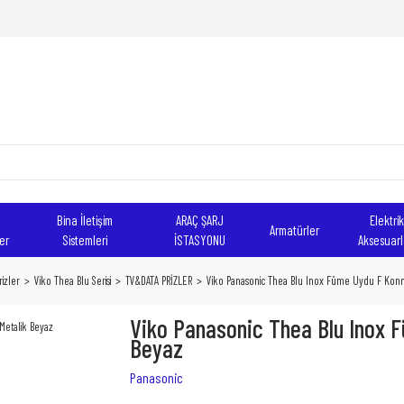
Bina İletişim
ARAÇ ŞARJ
Elektrik
Armatürler
er
Sistemleri
İSTASYONU
Aksesuarl
izler
Viko Thea Blu Serisi
TV&DATA PRİZLER
Viko Panasonic Thea Blu Inox Füme Uydu F Konn
Viko Panasonic Thea Blu Inox F
Beyaz
Panasonic