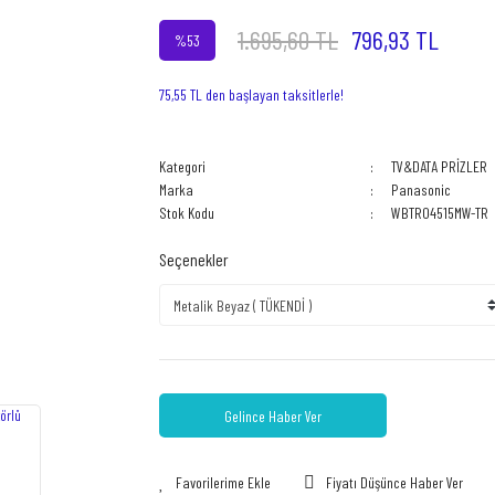
1.695,60 TL
796,93 TL
%53
75,55 TL den başlayan taksitlerle!
Kategori
TV&DATA PRİZLER
Marka
Panasonic
Stok Kodu
WBTR04515MW-TR
Seçenekler
Gelince Haber Ver
Fiyatı Düşünce Haber Ver