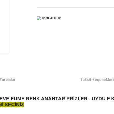
0530 418 69 03‎‎
Yorumlar
Taksit Seçenekleri
RÇEVE FÜME RENK ANAHTAR PRİZLER - UYDU F
İ SEÇİNİZ