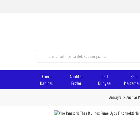
Enerji
Anahtar
Led
Şalt
Kablosu
Prizler
Dünyası
Malzemel
Anasayfa
Anahtar Pr