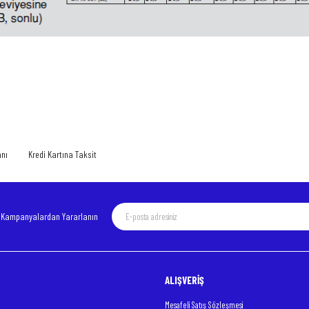
 yetersiz gördüğünüz noktaları öneri formunu kullanarak tarafımıza iletebilirsiniz.
Bu ürüne ilk yorumu siz yapın!
Yorum Yaz
anı
Kredi Kartına Taksit
e Kampanyalardan Yararlanın
ALIŞVERİŞ
Gönder
Mesafeli Satış Sözleşmesi