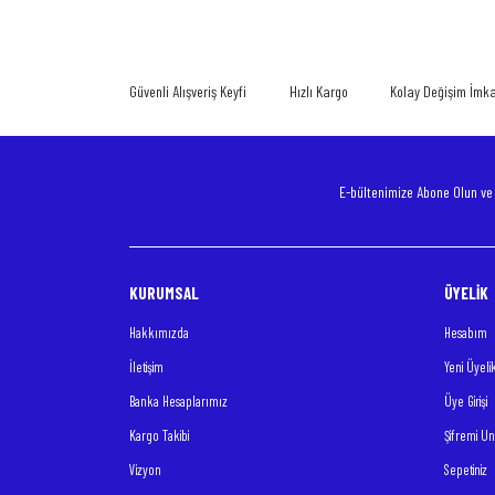
Ürün resmi kalitesiz, bozuk veya görüntülenemiyor.
Ürün açıklamasında eksik bilgiler bulunuyor.
Güvenli Alışveriş Keyfi
Hızlı Kargo
Kolay Değişim İmk
Ürün bilgilerinde hatalar bulunuyor.
Ürün fiyatı diğer sitelerden daha pahalı.
Bu ürüne benzer farklı alternatifler olmalı.
E-bültenimize Abone Olun v
KURUMSAL
ÜYELİK
Hakkımızda
Hesabım
İletişim
Yeni Üyeli
Banka Hesaplarımız
Üye Girişi
Kargo Takibi
Şifremi U
Vizyon
Sepetiniz