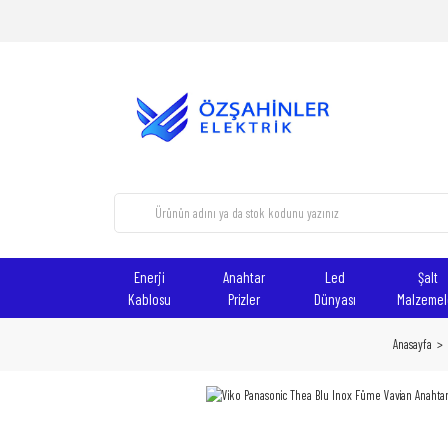
Enerji
Anahtar
Led
Şalt
Kablosu
Prizler
Dünyası
Malzemel
Anasayfa