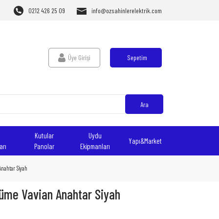
0212 426 25 09
info@ozsahinlerelektrik.com
Üye Girişi
Sepetim
Ara
Kutular
Uydu
Yapı&Market
arı
Panolar
Ekipmanları
nahtar Siyah
Füme Vavian Anahtar Siyah