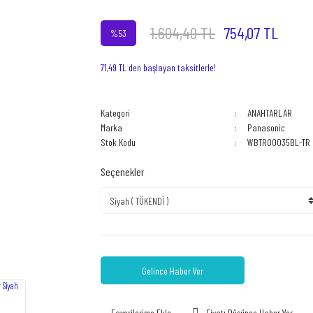
1.604,40 TL
754,07 TL
%53
71,49 TL den başlayan taksitlerle!
Kategori
ANAHTARLAR
Marka
Panasonic
Stok Kodu
WBTR00035BL-TR
Seçenekler
Gelince Haber Ver
Fiyatı Düşünce Haber Ver