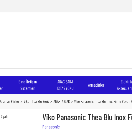
Bina İletişim
ARAÇ ŞARJ
Elektrik
Armatürler
er
Sistemleri
İSTASYONU
Aksesuarl
Anahtar Prizler
Viko Thea Blu Serisi
ANAHTARLAR
Viko Panasonic Thea Blu Inox Füme Vavian A
Viko Panasonic Thea Blu Inox 
Panasonic