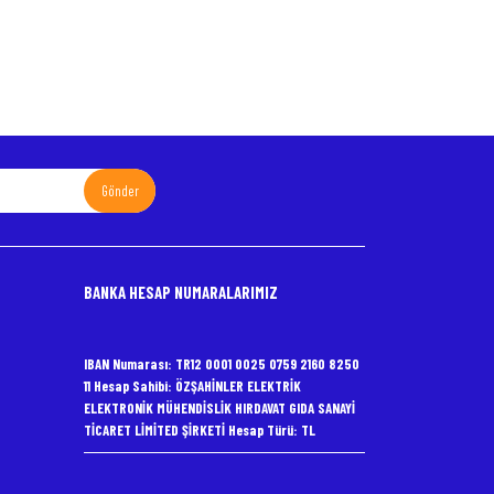
Gönder
BANKA HESAP NUMARALARIMIZ
IBAN Numarası: TR12 0001 0025 0759 2160 8250
11 Hesap Sahibi: ÖZŞAHİNLER ELEKTRİK
ELEKTRONİK MÜHENDİSLİK HIRDAVAT GIDA SANAYİ
TİCARET LİMİTED ŞİRKETİ Hesap Türü: TL