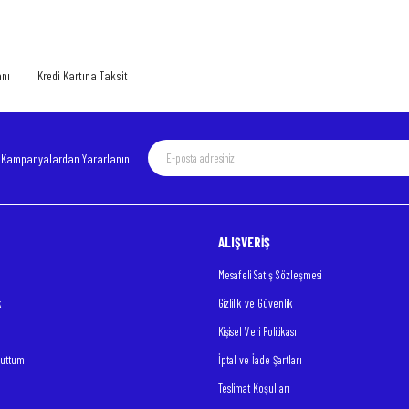
Yorum Yaz
anı
Kredi Kartına Taksit
e Kampanyalardan Yararlanın
ALIŞVERİŞ
Gönder
Mesafeli Satış Sözleşmesi
k
Gizlilik ve Güvenlik
Kişisel Veri Politikası
nuttum
İptal ve İade Şartları
Teslimat Koşulları