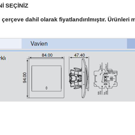
İ SEÇİNİZ
 çerçeve dahil olarak fiyatlandırılmıştır. Ürünleri 
 yetersiz gördüğünüz noktaları öneri formunu kullanarak tarafımıza iletebilirsiniz.
Bu ürüne ilk yorumu siz yapın!