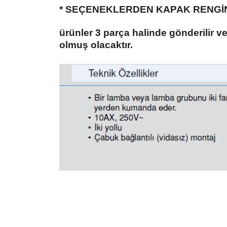
* SEÇENEKLERDEN KAPAK RENGİN
ürünler 3 parça halinde gönderilir ve
olmuş olacaktır.
Bu ürünün fiyat bilgisi, resim, ürün açıklamalarında ve diğer konularda
Görüş ve önerileriniz için teşekkür ederiz.