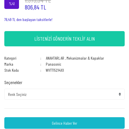
%41
806,84 TL
76,49 TL den başlayan taksitlerle!
LİSTENİZİ GÖNDERİN TEKLİF ALIN
Kategori
ANAHTARLAR
,
Mekanizmalar & Kapaklar
Marka
Panasonic
Stok Kodu
WVTT15214XX
Seçenekler
Gelince Haber Ver