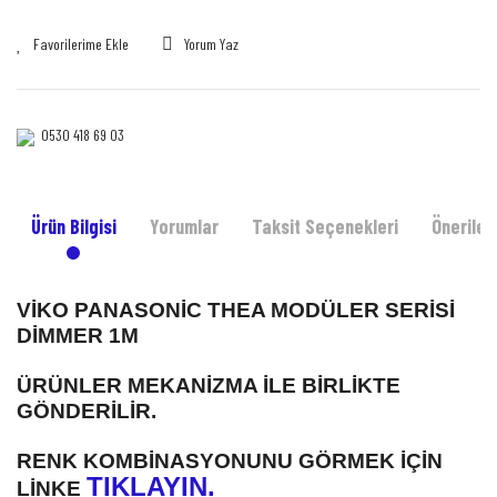
Yorum Yaz
0530 418 69 03‎‎
Ürün Bilgisi
Yorumlar
Taksit Seçenekleri
Önerileri
VİKO PANASONİC THEA MODÜLER SERİSİ
DİMMER 1M
ÜRÜNLER MEKANİZMA İLE BİRLİKTE
GÖNDERİLİR.
RENK KOMBİNASYONUNU GÖRMEK İÇİN
TIKLAYIN.
LİNKE