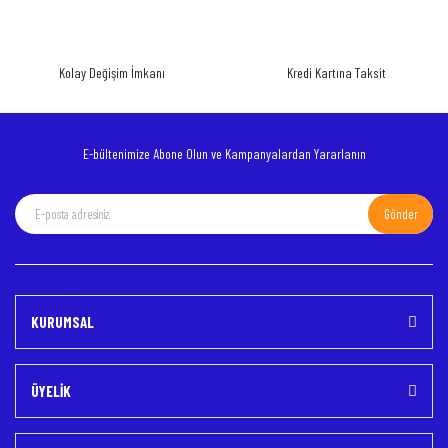
Yorum Yaz
Ürün resmi kalitesiz, bozuk veya görüntülenemiyor.
Kolay Değişim İmkanı
Kredi Kartına Taksit
Ürün açıklamasında eksik bilgiler bulunuyor.
Ürün bilgilerinde hatalar bulunuyor.
Ürün fiyatı diğer sitelerden daha pahalı.
E-bültenimize Abone Olun ve Kampanyalardan Yararlanın
Bu ürüne benzer farklı alternatifler olmalı.
Gönder
Gönder
KURUMSAL
ÜYELİK