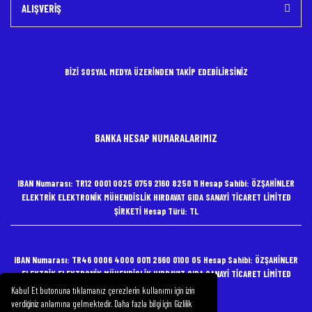
ALIŞVERİŞ
BİZİ SOSYAL MEDYA ÜZERİNDEN TAKİP EDEBİLİRSİNİZ
BANKA HESAP NUMARALARIMIZ
IBAN Numarası: TR12 0001 0025 0759 2160 8250 11 Hesap Sahibi: ÖZŞAHİNLER
ELEKTRİK ELEKTRONİK MÜHENDİSLİK HIRDAVAT GIDA SANAYİ TİCARET LİMİTED
ŞİRKETİ Hesap Türü: TL
IBAN Numarası: TR46 0006 4000 0011 2660 0100 05 Hesap Sahibi: ÖZŞAHİNLER
ELEKTRİK ELEKTRONİK MÜHENDİSLİK HIRDAVAT GIDA SANAYİ TİCARET LİMİTED
ŞİRKETİ Hesap Türü: TL
Kabul Et butonuna tıklamanız çerezlerin kullanımı için izin
verdiğiniz anlamına gelmektedir. Daha fazla bilgi için Gizlilik