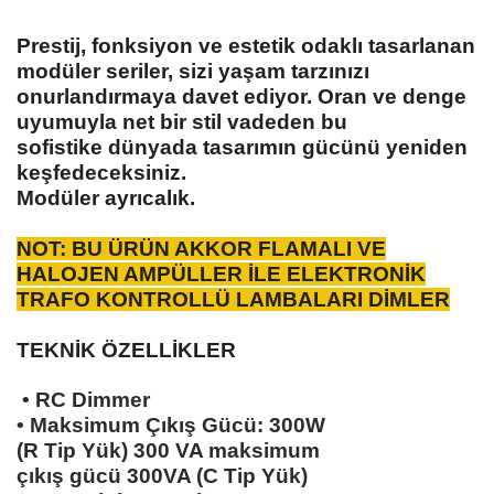
Prestij, fonksiyon ve estetik odaklı tasarlanan
modüler seriler, sizi yaşam tarzınızı
onurlandırmaya davet ediyor. Oran ve denge
uyumuyla net bir stil vadeden bu
sofistike dünyada tasarımın gücünü yeniden
keşfedeceksiniz.
Modüler ayrıcalık.
NOT: BU ÜRÜN AKKOR FLAMALI VE
HALOJEN AMPÜLLER İLE ELEKTRONİK
TRAFO KONTROLLÜ LAMBALARI DİMLER
TEKNİK ÖZELLİKLER
• RC Dimmer
• Maksimum Çıkış Gücü: 300W
(R Tip Yük) 300 VA maksimum
çıkış gücü 300VA (C Tip Yük)