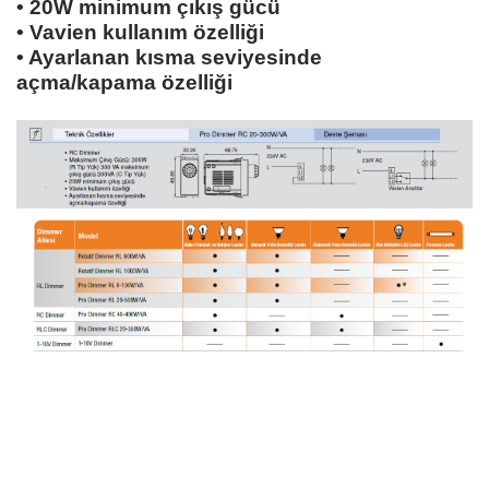
• 20W minimum çıkış gücü
• Vavien kullanım özelliği
• Ayarlanan kısma seviyesinde
açma/kapama özelliği
Bu ürünün fiyat bilgisi, resim, ürün açıklamalarında ve diğer konularda yetersiz
gördüğünüz noktaları öneri formunu kullanarak tarafımıza iletebilirsiniz.
Bu ürüne ilk yorumu siz yapın!
Görüş ve önerileriniz için teşekkür ederiz.