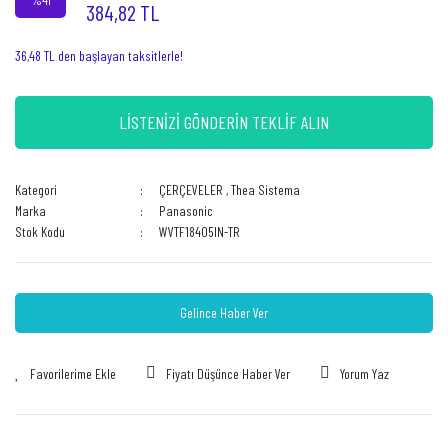
384,82 TL
36,48 TL den başlayan taksitlerle!
LİSTENİZİ GÖNDERİN TEKLİF ALIN
Kategori
ÇERÇEVELER
,
Thea Sistema
Marka
Panasonic
Stok Kodu
WVTF18405IN-TR
Gelince Haber Ver
Fiyatı Düşünce Haber Ver
Yorum Yaz