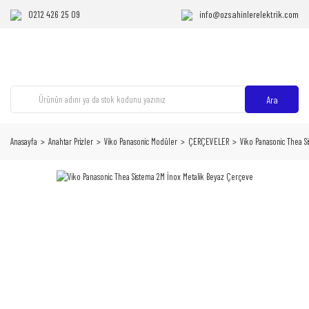
0212 426 25 09
info@ozsahinlerelektrik.com
Ara
Anasayfa
Anahtar Prizler
Viko Panasonic Modüler
ÇERÇEVELER
Viko Panasonic Thea S