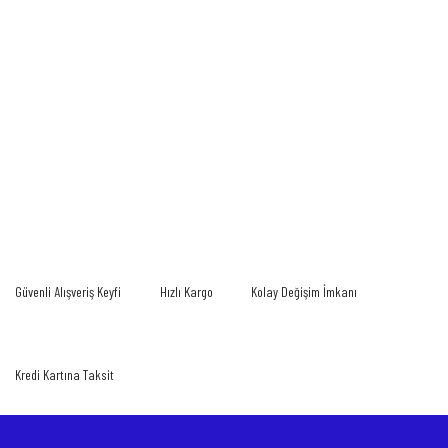
Bu ürünün fiyat bilgisi, resim, ürün açıklamalarında ve diğer konularda yetersiz
gördüğünüz noktaları öneri formunu kullanarak tarafımıza iletebilirsiniz.
Bu ürüne ilk yorumu siz yapın!
Görüş ve önerileriniz için teşekkür ederiz.
Yorum Yaz
Ürün resmi kalitesiz, bozuk veya görüntülenemiyor.
Güvenli Alışveriş Keyfi
Hızlı Kargo
Kolay Değişim İmkanı
Ürün açıklamasında eksik bilgiler bulunuyor.
Ürün bilgilerinde hatalar bulunuyor.
Ürün fiyatı diğer sitelerden daha pahalı.
Kredi Kartına Taksit
Bu ürüne benzer farklı alternatifler olmalı.