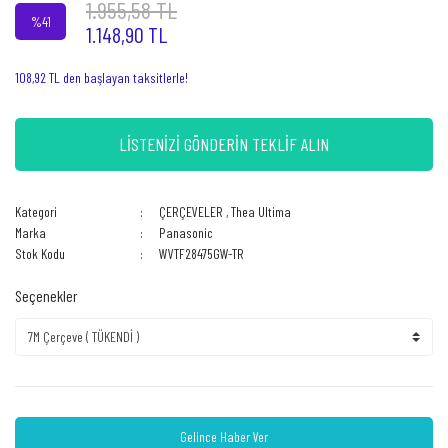
1.955,58 TL
%41
1.148,90 TL
108,92 TL den başlayan taksitlerle!
LİSTENİZİ GÖNDERİN TEKLİF ALIN
Kategori
ÇERÇEVELER
,
Thea Ultima
Marka
Panasonic
Stok Kodu
WVTF28475GW-TR
Seçenekler
Gelince Haber Ver