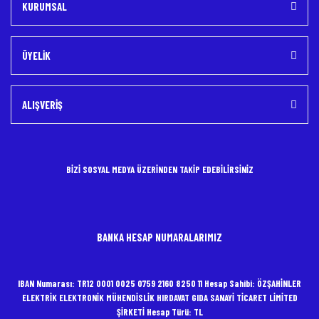
KURUMSAL
ÜYELİK
ALIŞVERİŞ
BİZİ SOSYAL MEDYA ÜZERİNDEN TAKİP EDEBİLİRSİNİZ
BANKA HESAP NUMARALARIMIZ
IBAN Numarası: TR12 0001 0025 0759 2160 8250 11 Hesap Sahibi: ÖZŞAHİNLER
ELEKTRİK ELEKTRONİK MÜHENDİSLİK HIRDAVAT GIDA SANAYİ TİCARET LİMİTED
ŞİRKETİ Hesap Türü: TL