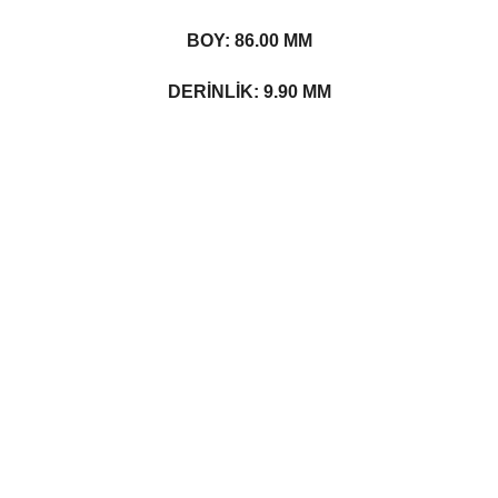
BOY: 86.00 MM
DERİNLİK: 9.90 MM
Bu ürünün fiyat bilgisi, resim, ürün açıklamalarında ve diğer konularda yetersiz