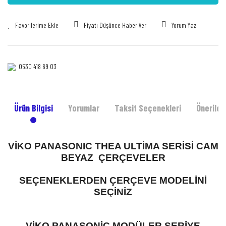
Fiyatı Düşünce Haber Ver
Yorum Yaz
0530 418 69 03‎‎
Ürün Bilgisi
Yorumlar
Taksit Seçenekleri
Önerileri
VİKO PANASONIC THEA ULTİMA SERİSİ CAM
BEYAZ ÇERÇEVELER
SEÇENEKLERDEN ÇERÇEVE MODELİNİ
SEÇİNİZ
VİKO PANASONİC MODÜLER SERİYE