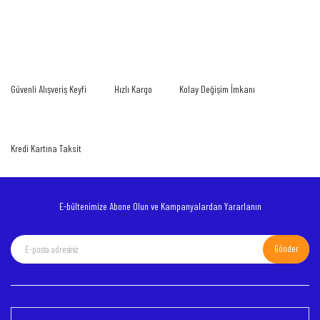
gördüğünüz noktaları öneri formunu kullanarak tarafımıza iletebilirsiniz.
Bu ürüne ilk yorumu siz yapın!
Görüş ve önerileriniz için teşekkür ederiz.
Yorum Yaz
Ürün resmi kalitesiz, bozuk veya görüntülenemiyor.
Güvenli Alışveriş Keyfi
Hızlı Kargo
Kolay Değişim İmkanı
Ürün açıklamasında eksik bilgiler bulunuyor.
Ürün bilgilerinde hatalar bulunuyor.
Ürün fiyatı diğer sitelerden daha pahalı.
Kredi Kartına Taksit
Bu ürüne benzer farklı alternatifler olmalı.
E-bültenimize Abone Olun ve Kampanyalardan Yararlanın
Gönder
Gönder