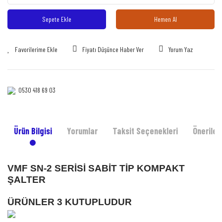
Sepete Ekle
Hemen Al
Fiyatı Düşünce Haber Ver
Yorum Yaz
0530 418 69 03‎‎
Ürün Bilgisi
Yorumlar
Taksit Seçenekleri
Önerileri
VMF SN-2 SERİSİ SABİT TİP KOMPAKT
ŞALTER
ÜRÜNLER 3 KUTUPLUDUR