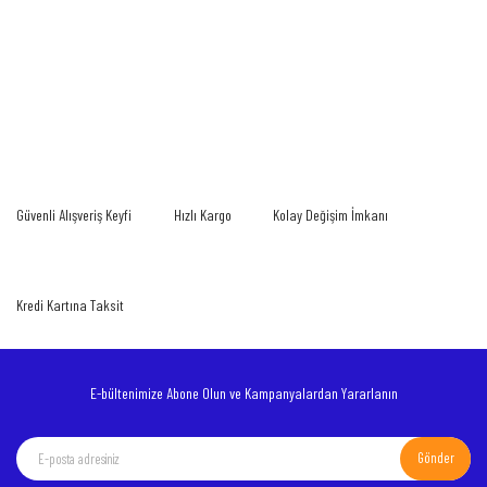
Bu ürünün fiyat bilgisi, resim, ürün açıklamalarında ve diğer konularda yetersiz
gördüğünüz noktaları öneri formunu kullanarak tarafımıza iletebilirsiniz.
Bu ürüne ilk yorumu siz yapın!
Görüş ve önerileriniz için teşekkür ederiz.
Yorum Yaz
Ürün resmi kalitesiz, bozuk veya görüntülenemiyor.
Güvenli Alışveriş Keyfi
Hızlı Kargo
Kolay Değişim İmkanı
Ürün açıklamasında eksik bilgiler bulunuyor.
Ürün bilgilerinde hatalar bulunuyor.
Ürün fiyatı diğer sitelerden daha pahalı.
Kredi Kartına Taksit
Bu ürüne benzer farklı alternatifler olmalı.
E-bültenimize Abone Olun ve Kampanyalardan Yararlanın
Gönder
Gönder