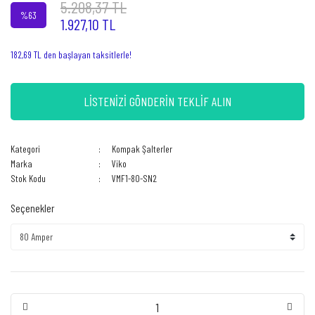
5.208,37 TL
%63
1.927,10 TL
182,69 TL den başlayan taksitlerle!
LİSTENİZİ GÖNDERİN TEKLİF ALIN
Kategori
Kompak Şalterler
Marka
Viko
Stok Kodu
VMF1-80-SN2
Seçenekler