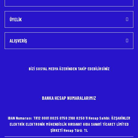
ÜYELİK
ALIŞVERİŞ
BİZİ SOSYAL MEDYA ÜZERİNDEN TAKİP EDEBİLİRSİNİZ
BANKA HESAP NUMARALARIMIZ
IBAN Numarası: TR12 0001 0025 0759 2160 8250 11 Hesap Sahibi: ÖZŞAHİNLER
ELEKTRİK ELEKTRONİK MÜHENDİSLİK HIRDAVAT GIDA SANAYİ TİCARET LİMİTED
ŞİRKETİ Hesap Türü: TL