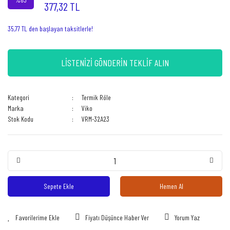
377,32 TL
35,77 TL den başlayan taksitlerle!
LİSTENİZİ GÖNDERİN TEKLİF ALIN
Kategori
Termik Röle
Marka
Viko
Stok Kodu
VRM-32A23
Sepete Ekle
Hemen Al
Fiyatı Düşünce Haber Ver
Yorum Yaz