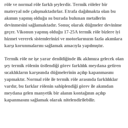
röle
ve normal röle farklı şeylerdir. Termik röleler bir
materyal nde çalışmaktadırlar. Etrafa dağılmakta olan bu
akımın yapmış olduğu ısı burada bulunan metallerin
devinmesini sağlamaktadır. Sonuç olarak düğmeler devinime
geçer. Vikonun yapmış olduğu
17-
25A
termik röle
bizlere iyi
hizmet vererek sistemlerinizi ve motorlarınızın fazla akımlara
karşı korunmalarını sağlamak amacıyla yapılmıştır.
Termik röle ne işe yarar
denildiğinde ilk aklımıza gelecek olan
şey termik rölenin üstlendiği görev farklılık meydana getiren
sıcaklıkların karşısında düğmelerinin açılıp kapanmasını
yapmaktır. Normal röle ile
termik röle
arasında farklılıklar
vardır, bu farklar rölenin sahiplendiği görev ile akımdan
meydana gelen manyetik bir alanın kontağının açılıp
kapanmasını sağlamak olarak nitelendirilebilir.
Bu ürünün fiyat bilgisi, resim, ürün açıklamalarında ve diğer konularda yetersiz