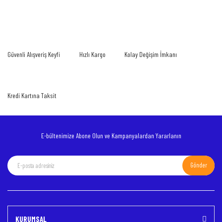
gördüğünüz noktaları öneri formunu kullanarak tarafımıza iletebilirsiniz.
Bu ürüne ilk yorumu siz yapın!
Görüş ve önerileriniz için teşekkür ederiz.
Yorum Yaz
Ürün resmi kalitesiz, bozuk veya görüntülenemiyor.
Güvenli Alışveriş Keyfi
Hızlı Kargo
Kolay Değişim İmkanı
Ürün açıklamasında eksik bilgiler bulunuyor.
Ürün bilgilerinde hatalar bulunuyor.
Ürün fiyatı diğer sitelerden daha pahalı.
Kredi Kartına Taksit
Bu ürüne benzer farklı alternatifler olmalı.
E-bültenimize Abone Olun ve Kampanyalardan Yararlanın
Gönder
Gönder
KURUMSAL