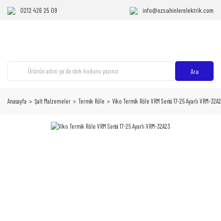
0212 426 25 09
info@ozsahinlerelektrik.com
Ara
Anasayfa
Şalt Malzemeler
Termik Röle
Viko Termik Röle VRM Serisi 17-25 Ayarlı VRM-32A