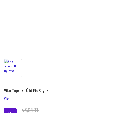
Viko Topraklı Ütü Fiş Beyaz
Viko
43,08 TL
%60