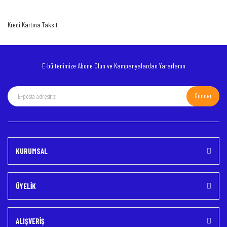
Ürün fiyatı diğer sitelerden daha pahalı.
Kredi Kartına Taksit
Bu ürüne benzer farklı alternatifler olmalı.
E-bültenimize Abone Olun ve Kampanyalardan Yararlanın
Gönder
Gönder
KURUMSAL
ÜYELİK
ALIŞVERİŞ