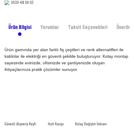
0530 418 69 03‎‎
Ürün Bilgisi
Yorumlar
Taksit Seçenekleri
Önerileri
Ürün gamında yer alan farklı fiş çeşitleri ve renk alternatifleri ile
kablolar ile elektriği en güvenli şekilde buluşturuyor. Kolay montajı
sayesinde evinizde, ofisinizde ve şantiyenizde oluşan
ihtiyaçlarınıza pratik çözümler sunuyor.
Bu ürünün fiyat bilgisi, resim, ürün açıklamalarında ve diğer konularda yetersiz
gördüğünüz noktaları öneri formunu kullanarak tarafımıza iletebilirsiniz.
Bu ürüne ilk yorumu siz yapın!
Görüş ve önerileriniz için teşekkür ederiz.
Yorum Yaz
Ürün resmi kalitesiz, bozuk veya görüntülenemiyor.
Güvenli Alışveriş Keyfi
Hızlı Kargo
Kolay Değişim İmkanı
Ürün açıklamasında eksik bilgiler bulunuyor.
Ürün bilgilerinde hatalar bulunuyor.