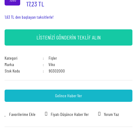
17,23 TL
1,63 TL den başlayan taksitlerle!
LİSTENİZİ GÖNDERİN TEKLİF ALIN
Kategori
Fişler
Marka
Viko
Stok Kodu
90302000
Gelince Haber Ver
Fiyatı Düşünce Haber Ver
Yorum Yaz