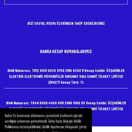
BİZİ SOSYAL MEDYA ÜZERİNDEN TAKİP EDEBİLİRSİNİZ
BANKA HESAP NUMARALARIMIZ
IBAN Numarası: TR12 0001 0025 0759 2160 8250 11 Hesap Sahibi: ÖZŞAHİNLER
ELEKTRİK ELEKTRONİK MÜHENDİSLİK HIRDAVAT GIDA SANAYİ TİCARET LİMİTED
ŞİRKETİ Hesap Türü: TL
IBAN Numarası: TR46 0006 4000 0011 2660 0100 05 Hesap Sahibi: ÖZŞAHİNLER
ELEKTRİK ELEKTRONİK MÜHENDİSLİK HIRDAVAT GIDA SANAYİ TİCARET LİMİTED
ŞİRKETİ Hesap Türü: TL
Kabul Et butonuna tıklamanız çerezlerin kullanımı için izin
verdiğiniz anlamına gelmektedir. Daha fazla bilgi için Gizlilik
Politikamızı inceleyebilirsiniz. Gizlilik Ayarlarına tıklayarak çerez