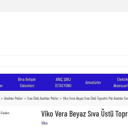
Bina İletişim
ARAÇ ŞARJ
Elektrik
Armatürler
er
Sistemleri
İSTASYONU
Aksesuarl
Anahtar Prizler
Sıva Üstü Anahtar Prizler
Viko Vera Beyaz Sıva Üstü Topraklı Priz Anahtar Ser
Viko Vera Beyaz Sıva Üstü Topra
Viko