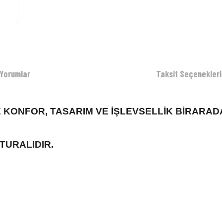
Yorumlar
Taksit Seçenekleri
 KONFOR, TASARIM VE İŞLEVSELLİK BİRARAD
TURALIDIR.
 yetersiz gördüğünüz noktaları öneri formunu kullanarak tarafımıza iletebilirsiniz.
Bu ürüne ilk yorumu siz yapın!