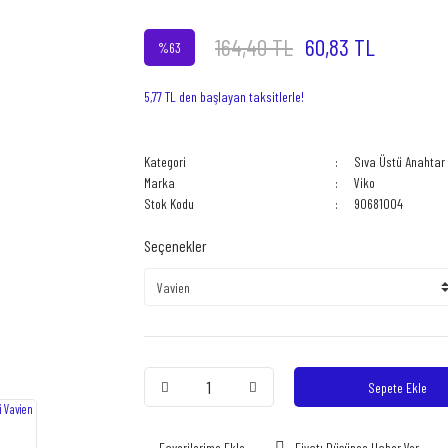
164,40 TL
60,83 TL
%63
5,77 TL den başlayan taksitlerle!
Kategori
Sıva Üstü Anahtar 
Marka
Viko
Stok Kodu
90681004
Seçenekler
Sepete Ekle
Fiyatı Düşünce Haber Ver