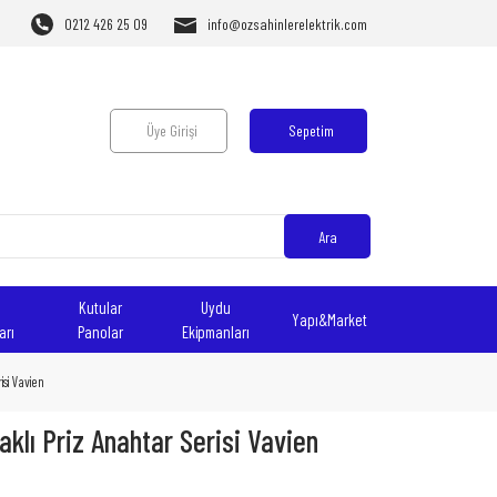
0212 426 25 09
info@ozsahinlerelektrik.com
Üye Girişi
Sepetim
Ara
Kutular
Uydu
Yapı&Market
arı
Panolar
Ekipmanları
isi Vavien
klı Priz Anahtar Serisi Vavien