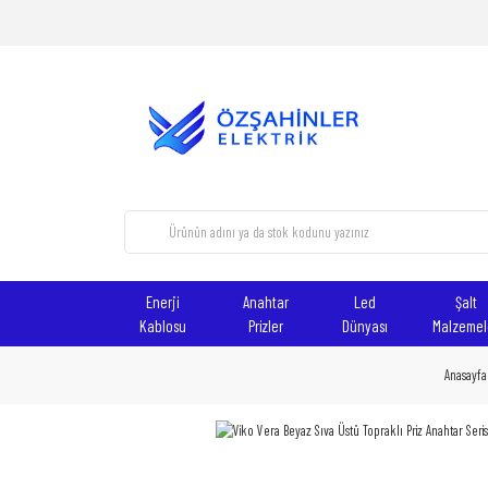
Enerji
Anahtar
Led
Şalt
Kablosu
Prizler
Dünyası
Malzemel
Anasayfa