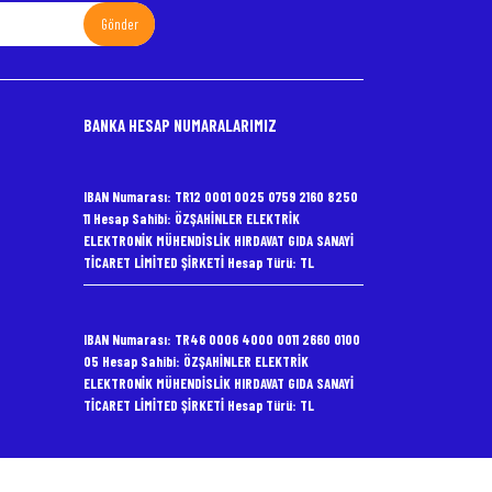
Gönder
BANKA HESAP NUMARALARIMIZ
IBAN Numarası: TR12 0001 0025 0759 2160 8250
11 Hesap Sahibi: ÖZŞAHİNLER ELEKTRİK
ELEKTRONİK MÜHENDİSLİK HIRDAVAT GIDA SANAYİ
TİCARET LİMİTED ŞİRKETİ Hesap Türü: TL
IBAN Numarası: TR46 0006 4000 0011 2660 0100
05 Hesap Sahibi: ÖZŞAHİNLER ELEKTRİK
ELEKTRONİK MÜHENDİSLİK HIRDAVAT GIDA SANAYİ
TİCARET LİMİTED ŞİRKETİ Hesap Türü: TL