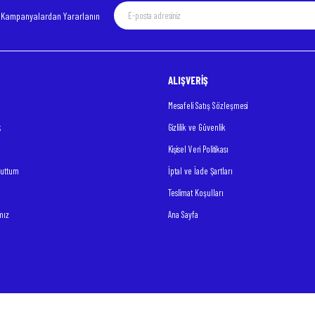
e Kampanyalardan Yararlanın
ALIŞVERİŞ
Mesafeli Satış Sözleşmesi
k
Gizlilik ve Güvenlik
Kişisel Veri Politikası
nuttum
İptal ve İade Şartları
Teslimat Koşulları
mız
Ana Sayfa