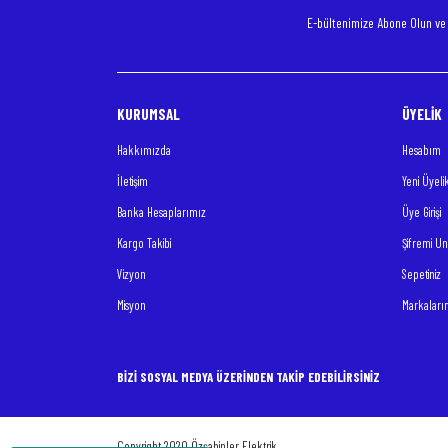
E-bültenimize Abone Olun v
KURUMSAL
ÜYELİK
Hakkımızda
Hesabım
İletişim
Yeni Üyeli
Banka Hesaplarımız
Üye Girişi
Kargo Takibi
Şifremi U
Vizyon
Sepetiniz
Misyon
Markaları
BİZİ SOSYAL MEDYA ÜZERİNDEN TAKİP EDEBİLİRSİNİZ
Copyright 2020 Özşahinler Elektrik