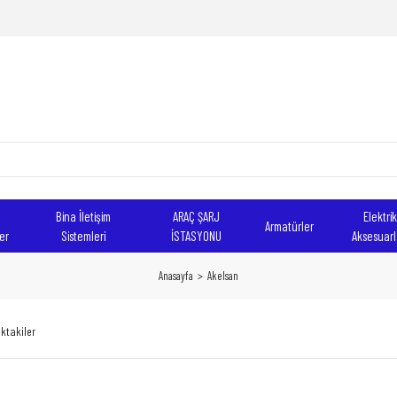
Bina İletişim
ARAÇ ŞARJ
Elektrik
Armatürler
er
Sistemleri
İSTASYONU
Aksesuarl
Anasayfa
Akelsan
ktakiler