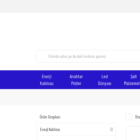
Enerji
Anahtar
Led
Şalt
Kablosu
Prizler
Dünyası
Malzemel
Ürün Grupları
Sto
Enerji Kablosu