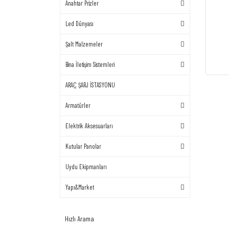
Anahtar Prizler
Led Dünyası
Şalt Malzemeler
Bina İletişim Sistemleri
ARAÇ ŞARJ İSTASYONU
Armatürler
Elektrik Aksesuarları
Kutular Panolar
Uydu Ekipmanları
Yapı&Market
Hızlı Arama