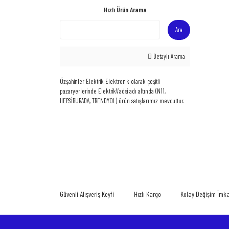
Hızlı Ürün Arama
Ara
Detaylı Arama
Özşahinler Elektrik Elektronik olarak çeşitli
pazaryerlerinde ElektrikVadisi adı altında (N11,
HEPSİBURADA, TRENDYOL) ürün satışlarımız mevcuttur.
Güvenli Alışveriş Keyfi
Hızlı Kargo
Kolay Değişim İmk