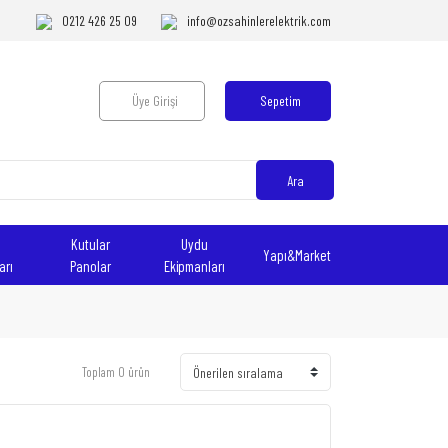
0212 426 25 09
info@ozsahinlerelektrik.com
Üye Girişi
Sepetim
Ara
Kutular
Uydu
Yapı&Market
arı
Panolar
Ekipmanları
Toplam 0 ürün