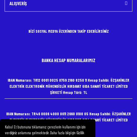
ALIŞVERİŞ
BİZİ SOSYAL MEDYA ÜZERİNDEN TAKİP EDEBİLİRSİNİZ
BANKA HESAP NUMARALARIMIZ
IBAN Numarası: TR12 0001 0025 0759 2160 8250 11 Hesap Sahibi: ÖZŞAHİNLER
ELEKTRİK ELEKTRONİK MÜHENDİSLİK HIRDAVAT GIDA SANAYİ TİCARET LİMİTED
ŞİRKETİ Hesap Türü: TL
IBAN Numarası: TR46 0006 4000 0011 2660 0100 05 Hesap Sahibi: ÖZŞAHİNLER
ELEKTRİK ELEKTRONİK MÜHENDİSLİK HIRDAVAT GIDA SANAYİ TİCARET LİMİTED
ŞİRKETİ Hesap Türü: TL
Kabul Et butonuna tıklamanız çerezlerin kullanımı için izin
verdiğiniz anlamına gelmektedir. Daha fazla bilgi için Gizlilik