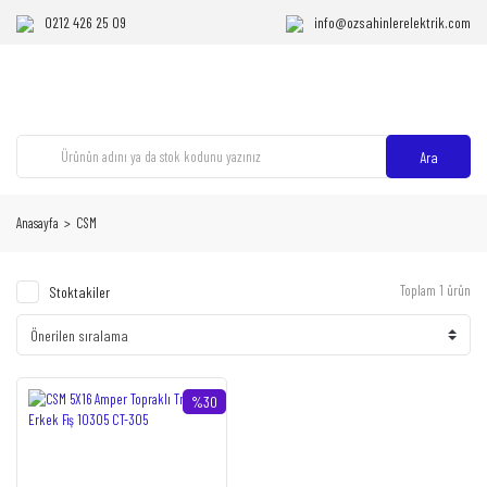
0212 426 25 09
info@ozsahinlerelektrik.com
Ara
Anasayfa
CSM
Toplam 1 ürün
Stoktakiler
%30