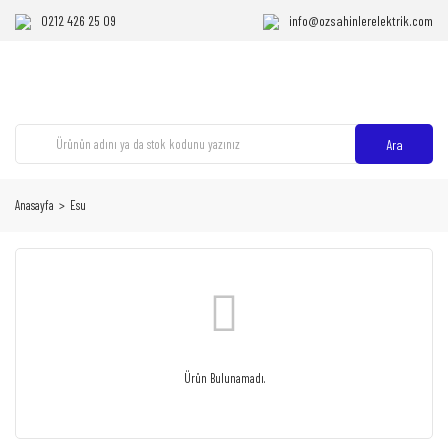
0212 426 25 09
info@ozsahinlerelektrik.com
Ara
Anasayfa
Esu
Ürün Bulunamadı.