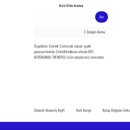
Hızlı Ürün Arama
Ara
Detaylı Arama
Özşahinler Elektrik Elektronik olarak çeşitli
pazaryerlerinde ElektrikVadisi adı altında (N11,
HEPSİBURADA, TRENDYOL) ürün satışlarımız mevcuttur.
Güvenli Alışveriş Keyfi
Hızlı Kargo
Kolay Değişim İmk