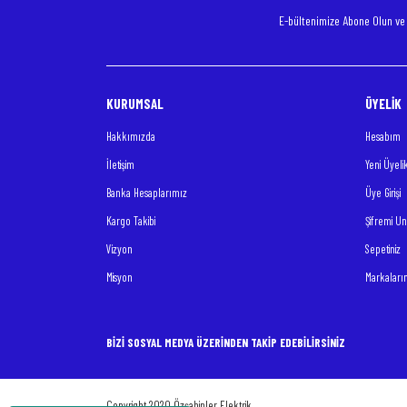
E-bültenimize Abone Olun v
KURUMSAL
ÜYELİK
Hakkımızda
Hesabım
İletişim
Yeni Üyeli
Banka Hesaplarımız
Üye Girişi
Kargo Takibi
Şifremi U
Vizyon
Sepetiniz
Misyon
Markaları
BİZİ SOSYAL MEDYA ÜZERİNDEN TAKİP EDEBİLİRSİNİZ
Copyright 2020 Özşahinler Elektrik