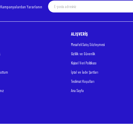
e Kampanyalardan Yararlanın
ALIŞVERİŞ
Mesafeli Satış Sözleşmesi
k
Gizlilik ve Güvenlik
Kişisel Veri Politikası
nuttum
İptal ve İade Şartları
Teslimat Koşulları
mız
Ana Sayfa