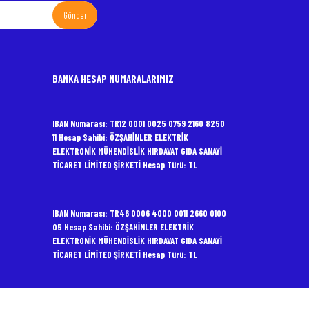
Gönder
BANKA HESAP NUMARALARIMIZ
IBAN Numarası: TR12 0001 0025 0759 2160 8250
11 Hesap Sahibi: ÖZŞAHİNLER ELEKTRİK
ELEKTRONİK MÜHENDİSLİK HIRDAVAT GIDA SANAYİ
TİCARET LİMİTED ŞİRKETİ Hesap Türü: TL
IBAN Numarası: TR46 0006 4000 0011 2660 0100
05 Hesap Sahibi: ÖZŞAHİNLER ELEKTRİK
ELEKTRONİK MÜHENDİSLİK HIRDAVAT GIDA SANAYİ
TİCARET LİMİTED ŞİRKETİ Hesap Türü: TL