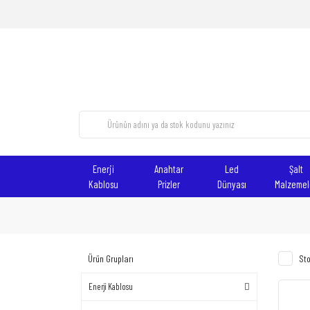
Enerji
Anahtar
Led
Şalt
Kablosu
Prizler
Dünyası
Malzemel
Ürün Grupları
Sto
Enerji Kablosu