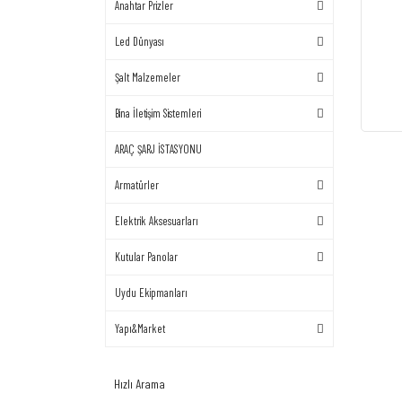
Anahtar Prizler
Led Dünyası
Şalt Malzemeler
Bina İletişim Sistemleri
ARAÇ ŞARJ İSTASYONU
Armatürler
Elektrik Aksesuarları
Kutular Panolar
Uydu Ekipmanları
Yapı&Market
Hızlı Arama