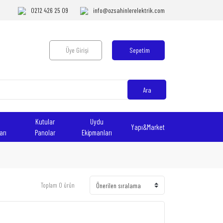
0212 426 25 09
info@ozsahinlerelektrik.com
Üye Girişi
Sepetim
Ara
Kutular
Uydu
Yapı&Market
arı
Panolar
Ekipmanları
Toplam 0 ürün