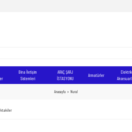
Bina İletişim
ARAÇ ŞARJ
Elektrik
Armatürler
er
Sistemleri
İSTASYONU
Aksesuarl
Anasayfa
Nural
ktakiler