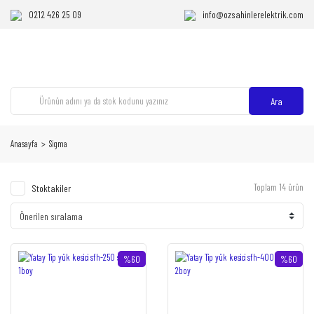
0212 426 25 09
info@ozsahinlerelektrik.com
Ara
Anasayfa
Sigma
Toplam 14 ürün
Stoktakiler
%60
%60