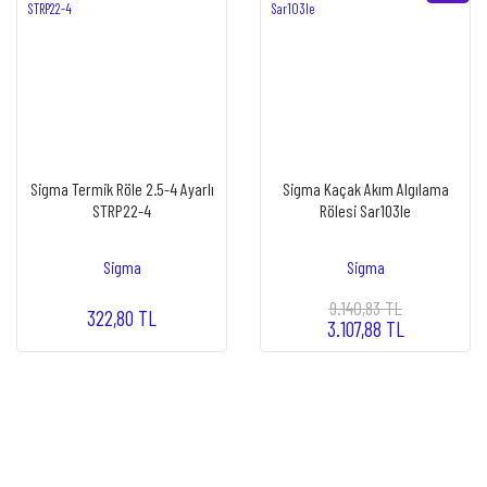
Sigma Termik Röle 2.5-4 Ayarlı
Sigma Kaçak Akım Algılama
STRP22-4
Rölesi Sar103le
Sigma
Sigma
9.140,83 TL
322,80 TL
3.107,88 TL