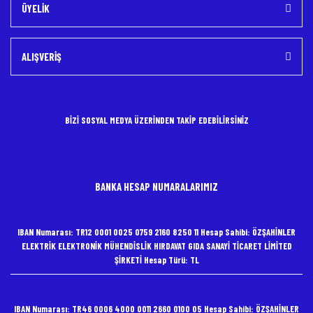
ÜYELİK
ALIŞVERİŞ
BİZİ SOSYAL MEDYA ÜZERİNDEN TAKİP EDEBİLİRSİNİZ
BANKA HESAP NUMARALARIMIZ
IBAN Numarası: TR12 0001 0025 0759 2160 8250 11 Hesap Sahibi: ÖZŞAHİNLER
ELEKTRİK ELEKTRONİK MÜHENDİSLİK HIRDAVAT GIDA SANAYİ TİCARET LİMİTED
ŞİRKETİ Hesap Türü: TL
IBAN Numarası: TR46 0006 4000 0011 2660 0100 05 Hesap Sahibi: ÖZŞAHİNLER